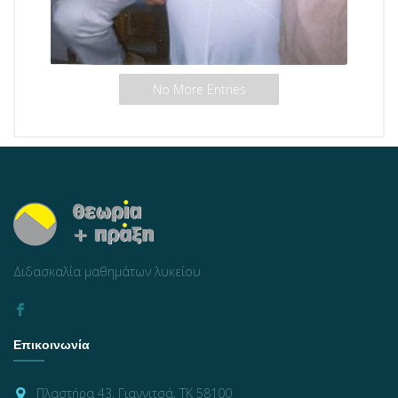
No More Entries
Διδασκαλία μαθημάτων λυκείου
Επικοινωνία
Πλαστήρα 43, Γιαννιτσά, ΤΚ 58100