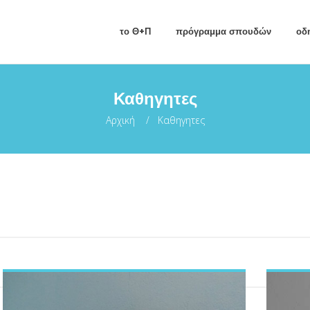
το Θ+Π
πρόγραμμα σπουδών
οδ
Καθηγητες
Αρχική
Καθηγητες