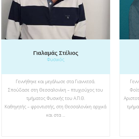
Γιαλαμάς Στέλιος
Φυσικός
Γεννήθηκε και μεγάλωσε στα Γιαννιτσά.
Γενν
Σπούδασε στη Θεσσαλονίκη – πτυχιούχος του
Φοίτ
τμήματος Φυσικής του Α.Π.Θ.
Αριστο
Καθηγητής – φροντιστής, στη Θεσσαλονίκη αρχικά
τμήμα
και στα ...