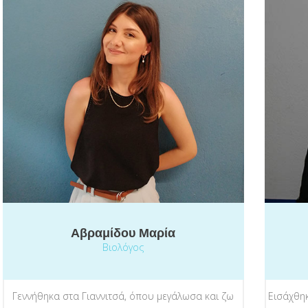
Αβραμίδου Μαρία
Βιολόγος
Γεννήθηκα στα Γιαννιτσά, όπου μεγάλωσα και ζω
Εισάχθηκ