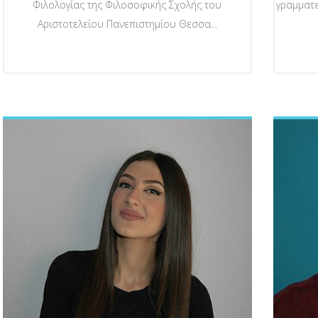
Φιλολογίας της Φιλοσοφικής Σχολής του
γραμματε
Αριστοτελείου Πανεπιστημίου Θεσσα...