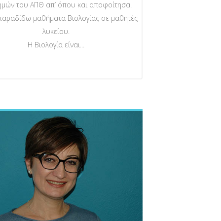
ημών του ΑΠΘ απ’ όπου και αποφοίτησα.
παραδίδω μαθήματα Βιολογίας σε μαθητές
λυκείου.
Η Βιολογία είναι...