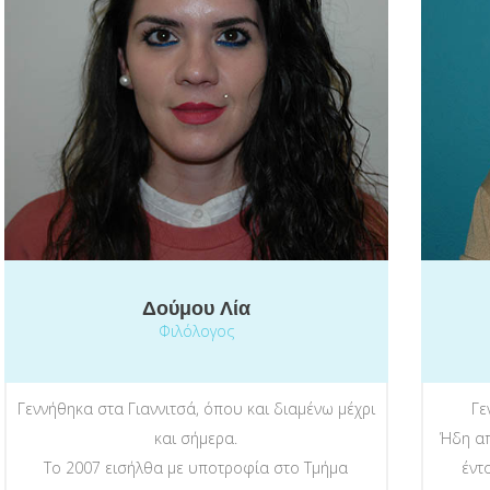
Δούμου Λία
Φιλόλογος
Γεννήθηκα στα Γιαννιτσά, όπου και διαμένω μέχρι
Γε
και σήμερα.
Ήδη απ
Το 2007 εισήλθα με υποτροφία στο Τμήμα
έντ