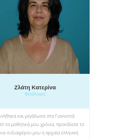
Ζλάτη Κατερίνα
Φιλόλογος
ννήθηκα και μεγάλωσα στα Γιαννιτσά.
ό τα μαθητικά μου χρόνια, προκάλεσε το
ονο ενδιαφέρον μου η αρχαία ελληνική